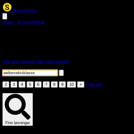
Synonym.no
Home
›
Kryssordhjelp
weltervektsklasse kryssord
Her er løsningsordene for stikkordet "weltervektsklasse".
Søk med søkeord
Søk med mønster
Skriv inn søkeord
Velg lengde
Tøm søk
2
3
4
5
6
7
8
9
10
+
Fyll inn søkeord eller minst én bokstav i mønsteret.
Finn løsninger