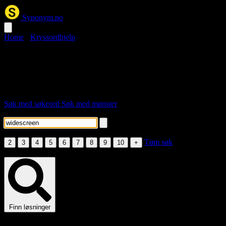
Synonym.no
Home
›
Kryssordhjelp
widescreen kryssord
Her er løsningsordene for stikkordet "widescreen".
Søk med søkeord
Søk med mønster
Skriv inn søkeord
Velg lengde
Tøm søk
2
3
4
5
6
7
8
9
10
+
Fyll inn søkeord eller minst én bokstav i mønsteret.
Finn løsninger