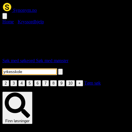
Synonym.no
Home
›
Kryssordhjelp
yrkesskole kryssord
Her er løsningsordene for stikkordet "yrkesskole".
Søk med søkeord
Søk med mønster
Skriv inn søkeord
Velg lengde
Tøm søk
2
3
4
5
6
7
8
9
10
+
Fyll inn søkeord eller minst én bokstav i mønsteret.
Finn løsninger