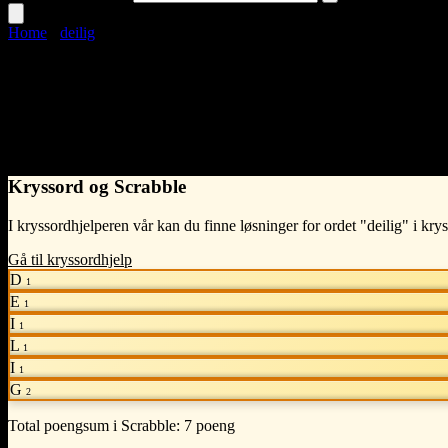
Home
›
deilig
deilig
Language
Norwegian Bokmål
•
Kryssord og Scrabble
I kryssordhjelperen vår kan du finne løsninger for ordet "deilig" i kry
Gå til kryssordhjelp
D
1
E
1
I
1
L
1
I
1
G
2
Total poengsum i Scrabble:
7 poeng