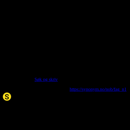
About this entry
Language:
Norwegian Bokmål NOB
Part of speech:
noun
Last updated:
Feb 10, 2026
Siter artikkelen:
Hvis du vil sitere denne artikkelen så kan du bruke formatet
nedenfor. (Kilde:
Søk og skriv
)
fag
. (2026, 10. Feb). I Synonym.no.
https://synonym.no/nob/fag_n1
Synonym.no
Palindromer
Scrabble Ordbok
Anagram-løser
Kryssordhjelp
Norske
rimord