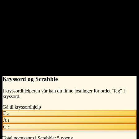
et fag kan være en
fysikk
Has members
Members or parts that constitute this.
et fag Has members
kapittel
,
tema
og
modul
Related terms
Words that are semantically related.
læreplan
,
eksamen
,
undervisning
og
skole
Kryssord og Scrabble
I kryssordhjelperen vår kan du finne løsninger for ordet "fag" i
kryssord.
Gå til kryssordhjelp
F
2
A
1
G
2
Total poengsum i Scrabble:
5 poeng