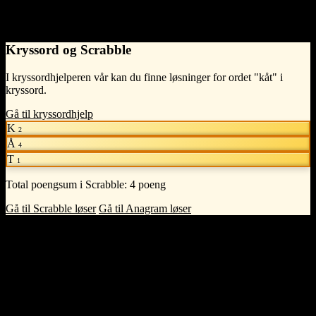
- Bokmålsordboka
Kryssord og Scrabble
I kryssordhjelperen vår kan du finne løsninger for ordet "kåt" i
kryssord.
Gå til kryssordhjelp
K
2
Å
4
T
1
Total poengsum i Scrabble:
4 poeng
Gå til Scrabble løser
Gå til Anagram løser