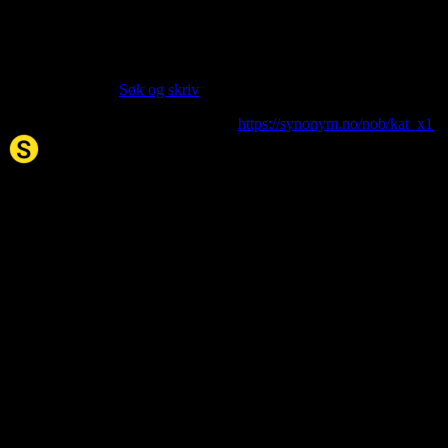
Apr 11, 2026
Siter artikkelen:
Hvis du vil sitere denne artikkelen så kan du bruke formatet
nedenfor. (Kilde:
Søk og skriv
)
kåt
. (2026, 11. Apr). I Synonym.no.
https://synonym.no/nob/kat_x1
Synonym.no
Palindromer
Scrabble Ordbok
Anagram-løser
Kryssordhjelp
About Us
Editorial Policy
Data Sources
Contact
Privacy Policy
Terms of Service
Accessibility
Sitemap
© 2026 Synonym.no. All rights reserved.