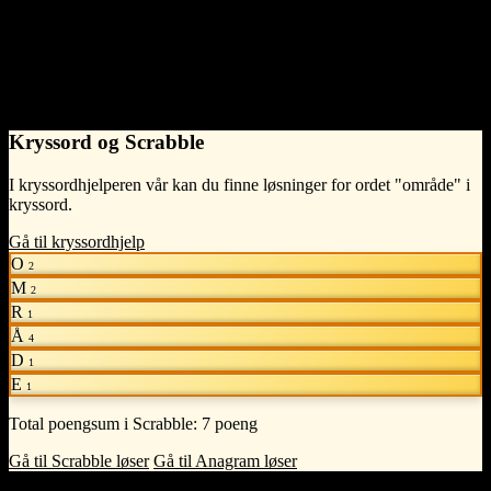
noun
Hankjønn (m)
Ubestemt
Bestemt
Entall
område
områden
Flertall
områder
områdene
Kryssord og Scrabble
I kryssordhjelperen vår kan du finne løsninger for ordet "område" i
kryssord.
Gå til kryssordhjelp
O
2
M
2
R
1
Å
4
D
1
E
1
Total poengsum i Scrabble:
7 poeng
Gå til Scrabble løser
Gå til Anagram løser