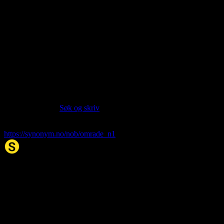
About this entry
Language:
Norwegian Bokmål NOB
Part of speech:
noun
Last updated:
Jan 27, 2026
Siter artikkelen:
Hvis du vil sitere denne artikkelen så kan du bruke formatet
nedenfor. (Kilde:
Søk og skriv
)
område
. (2026, 27. Jan). I Synonym.no.
https://synonym.no/nob/omrade_n1
Synonym.no
Palindromer
Scrabble Ordbok
Anagram-løser
Kryssordhjelp
Norske
rimord
About Us
Editorial Policy
Data Sources
Contact
Privacy Policy
Terms of Service
Accessibility
Developers
Sitemap