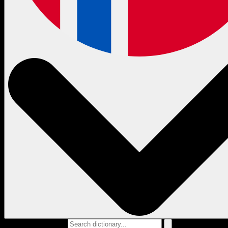
Search dictionary...