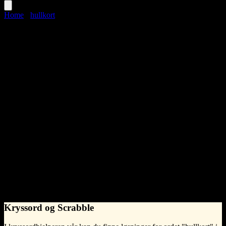
Home
›
hullkort
hullkort
Language
Norwegian Bokmål
•
Synonymer til hullkort
blu-ray
båndstasjon
CD
diskett
DVD
harddisk
HD-DVD
hullbånd
internminne
kassett
kassettbånd
kompaktplate
lagringsenhet
lagringsmedia
magnetkjerneminne
minne
minnebrikke
minnepinne
multimedium
radiorør
stasjon (muntlig mening)
trommelminne
USB-disk
williamsminne
zip-disk
What does hullkort mean?
na
Kryssord og Scrabble