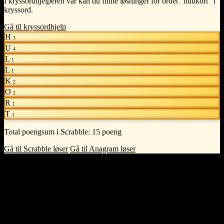
I kryssordhjelperen vår kan du finne løsninger for ordet "hullkort" i
kryssord.
Gå til kryssordhjelp
H
3
U
4
L
1
L
1
K
2
O
2
R
1
T
1
Total poengsum i Scrabble:
15 poeng
Gå til Scrabble løser
Gå til Anagram løser