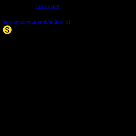
Hvis du vil sitere denne artikkelen så kan du bruke formatet
nedenfor. (Kilde:
Søk og skriv
)
hullkort
. (2026, 06. Aug). I Synonym.no.
https://synonym.no/nob/hullkort_x1
Synonym.no
Palindromer
Scrabble Ordbok
Anagram-løser
Kryssordhjelp
Norske
rimord
About Us
Editorial Policy
Data Sources
Contact
Privacy Policy
Terms of Service
Accessibility
Developers
Sitemap
© 2026 Synonym.no. All rights reserved.