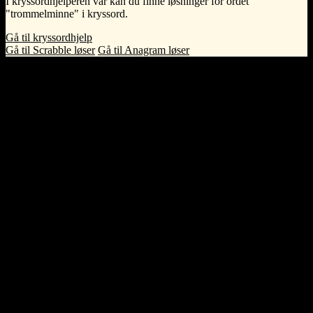
I kryssordhjelperen vår kan du finne løsninger for ordet
"trommelminne" i kryssord.
Gå til kryssordhjelp
Gå til Scrabble løser
Gå til Anagram løser