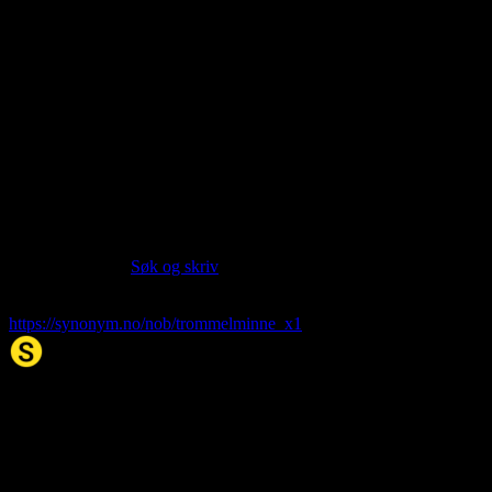
About this entry
Language:
Norwegian Bokmål NOB
Siter artikkelen:
Hvis du vil sitere denne artikkelen så kan du bruke formatet
nedenfor. (Kilde:
Søk og skriv
)
trommelminne
. (2026, 06. Aug). I Synonym.no.
https://synonym.no/nob/trommelminne_x1
Synonym.no
Palindromer
Scrabble Ordbok
Anagram-løser
Kryssordhjelp
Norske
rimord
About Us
Editorial Policy
Data Sources
Contact
Privacy Policy