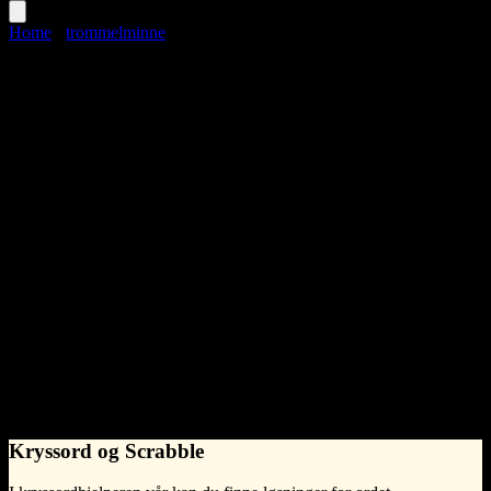
Home
›
trommelminne
trommelminne
Language
Norwegian Bokmål
•
Synonymer til trommelminne
blu-ray
båndstasjon
CD
diskett
DVD
harddisk
HD-DVD
hullbånd
hullkort
internminne
kassett
kassettbånd
kompaktplate
lagringsenhet
lagringsmedia
magnetkjerneminne
minne
minnebrikke
minnepinne
multimedium
radiorør
stasjon (muntlig mening)
USB-disk
williamsminne
zip-disk
What does trommelminne mean?
na
Kryssord og Scrabble