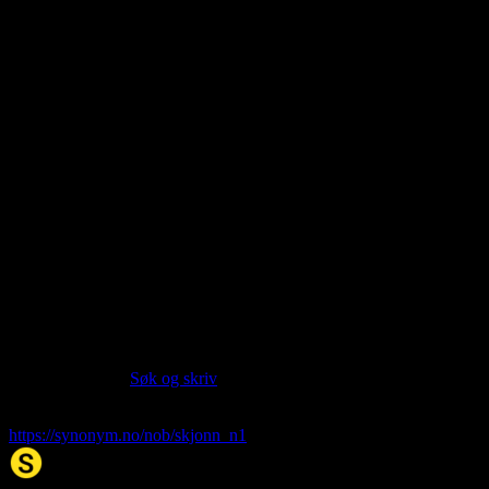
About this entry
Language:
Norwegian Bokmål NOB
Part of speech:
noun
Siter artikkelen:
Hvis du vil sitere denne artikkelen så kan du bruke formatet
nedenfor. (Kilde:
Søk og skriv
)
skjønn
. (2026, 08. Aug). I Synonym.no.
https://synonym.no/nob/skjonn_n1