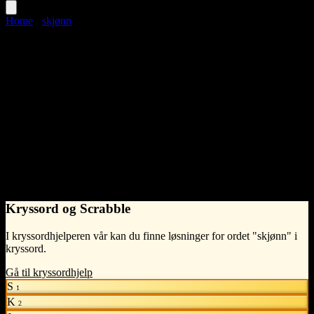
Home
›
skjønn
skjønn
Language
Norwegian Bokmål
noun
•
n
(intetkjønn)
•
Synonymer til skjønn
bedårende
betagende
deilig
elegant
estetisk
fiks
fin
fortryllende
henrivende
inntagende
lekker
nett
nydelig
pen
poetisk
proper
pyntelig
smukk
snerten
søt
underbar
vakker
ven
vidunderlig
yndig
Kryssord og Scrabble
I kryssordhjelperen vår kan du finne løsninger for ordet "skjønn" i
kryssord.
Gå til kryssordhjelp
S
1
K
2