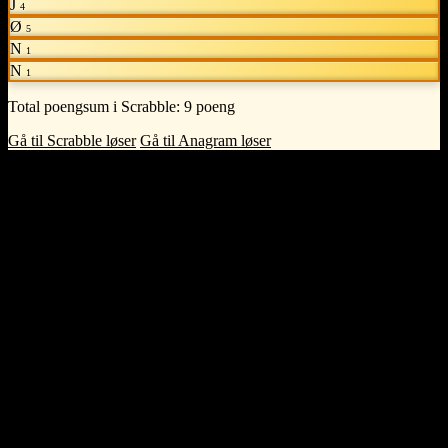
J
4
Ø
5
N
1
N
1
Total poengsum i Scrabble:
9 poeng
Gå til Scrabble løser
Gå til Anagram løser