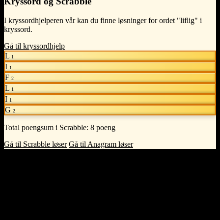
Kryssord og Scrabble
I kryssordhjelperen vår kan du finne løsninger for ordet "liflig" i
kryssord.
Gå til kryssordhjelp
L
1
I
1
F
2
L
1
I
1
G
2
Total poengsum i Scrabble:
8 poeng
Gå til Scrabble løser
Gå til Anagram løser