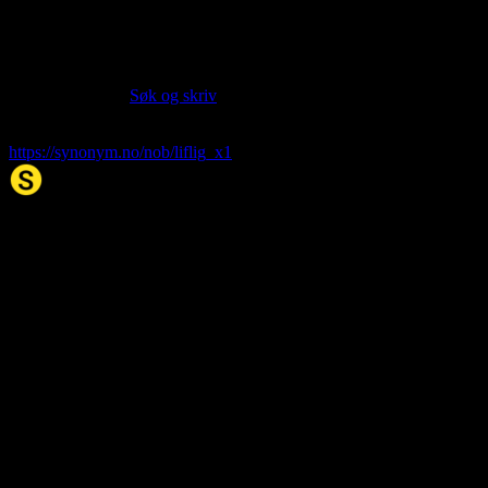
Apr 11, 2026
Siter artikkelen:
Hvis du vil sitere denne artikkelen så kan du bruke formatet
nedenfor. (Kilde:
Søk og skriv
)
liflig
. (2026, 11. Apr). I Synonym.no.
https://synonym.no/nob/liflig_x1
Synonym.no
Palindromer
Scrabble Ordbok
Anagram-løser
Kryssordhjelp
About Us
Editorial Policy
Data Sources
Contact
Privacy Policy
Terms of Service
Accessibility
Sitemap
© 2026 Synonym.no. All rights reserved.